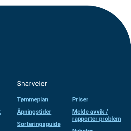
Snarveier
Tømmeplan
Priser
k
Åpningstider
Melde avvik /
rapporter problem
Sorteringsguide
Nyheter