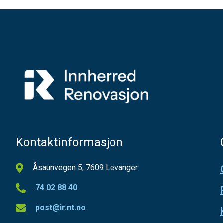
Kontaktinformasjon
Åsaunvegen 5, 7609 Levanger
74 02 88 40
post@ir.nt.no