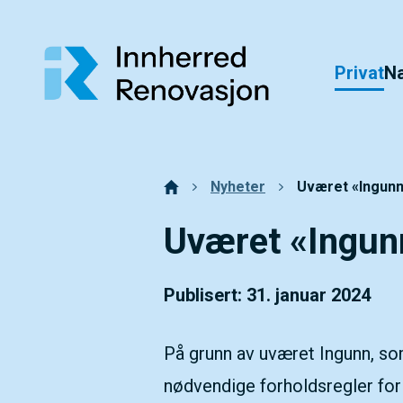
Hopp til toppområde
Hopp til innholdet
Hopp til bunnområde
Fonstørrelsetips
PC: Press ned CTRL og klikk på + (pluss) for å forst
Privat
N
MAC: Press ned CMD og klikk på + (pluss) for å fors
Nyheter
Uværet «Ingun
Uværet «Ingun
Publisert: 31. januar 2024
På grunn av uværet Ingunn, som
nødvendige forholdsregler for 