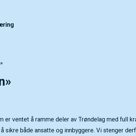
ørre eller - (minus) for å forminske.
æring
tørre eller - (minus) for å forminske.
n»
n»
 er ventet å ramme deler av Trøndelag med full kraft
å sikre både ansatte og innbyggere. Vi stenger derf