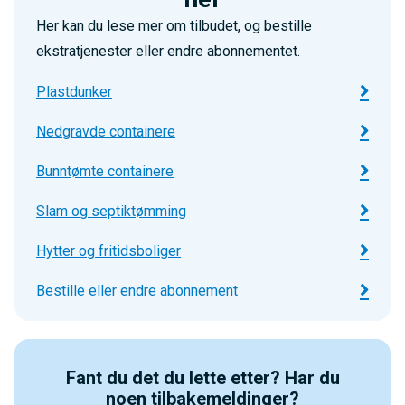
Regning for 3.termin, juli til september, faktureres i
Her kan du lese mer om tilbudet, og bestille
juli med forfall 20. august
ekstratjenester eller endre abonnementet.
Regning for 4.termin, oktober til desember,
faktureres i oktober med forfall 20. november.
Plastdunker
Renovasjonsgebyret for hytter/fritidsboliger faktureres
Nedgravde containere
en gang i året, regning kommer i mai med forfall midt i
juni. Regningen kommer fra Innherred Renovasjon på
Bunntømte containere
vegne av kommunen.
Slam og septiktømming
Hytter og fritidsboliger
Bestille eller endre abonnement
Fant du det du lette etter?
Har du
noen tilbakemeldinger?