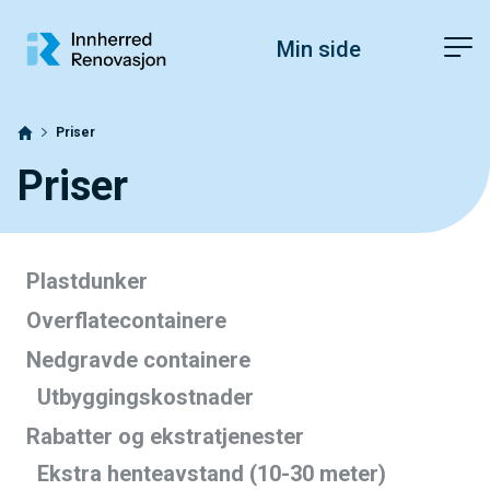
Hopp til toppområde
Hopp til innholdet
Hopp til bunnområde
Fonstørrelsetips
PC: Press ned CTRL og klikk på + (pluss) for å forstørre eller - 
Min side
MAC: Press ned CMD og klikk på + (pluss) for å forstørre eller -
Priser
Priser
Plastdunker
Overflatecontainere
Nedgravde containere
Utbyggingskostnader
Rabatter og ekstratjenester
Ekstra henteavstand (10-30 meter)