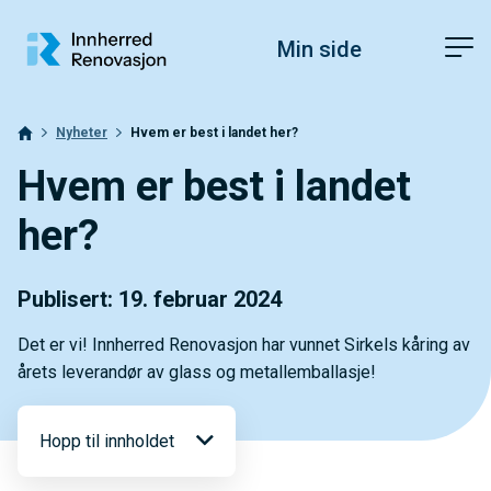
Hopp til toppområde
Hopp til innholdet
Hopp til bunnområde
Fonstørrelsetips
PC: Press ned CTRL og klikk på + (pluss) for å forstørre eller - 
Min side
MAC: Press ned CMD og klikk på + (pluss) for å forstørre eller -
Nyheter
Hvem er best i landet her?
Hvem er best i landet
her?
Publisert: 19. februar 2024
Det er vi! Innherred Renovasjon har vunnet Sirkels kåring av
årets leverandør av glass og metallemballasje!
Hopp til innholdet