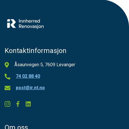
Kontaktinformasjon
Åsaunvegen 5, 7609 Levanger
74 02 88 40
post@ir.nt.no
Om oss