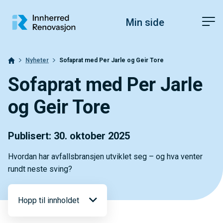
Hopp til toppområde
Hopp til innholdet
Hopp til bunnområde
Fonstørrelsetips
PC: Press ned CTRL og klikk på + (pluss) for å forstørre eller - 
Min side
MAC: Press ned CMD og klikk på + (pluss) for å forstørre eller -
Nyheter
Sofaprat med Per Jarle og Geir Tore
Sofaprat med Per Jarle
og Geir Tore
Publisert: 30. oktober 2025
Hvordan har avfallsbransjen utviklet seg – og hva venter
rundt neste sving?
Hopp til innholdet