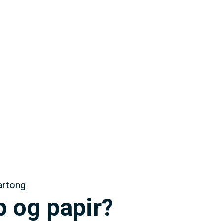
artong
 og papir?