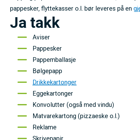
pappesker, flyttekasser o.l. bør leveres på en
gj
Ja takk
Aviser
Pappesker
Pappemballasje
Bølgepapp
Drikkekartonger
Eggekartonger
Konvolutter (også med vindu)
Matvarekartong (pizzaeske o.l.)
Reklame
Skrivepapir