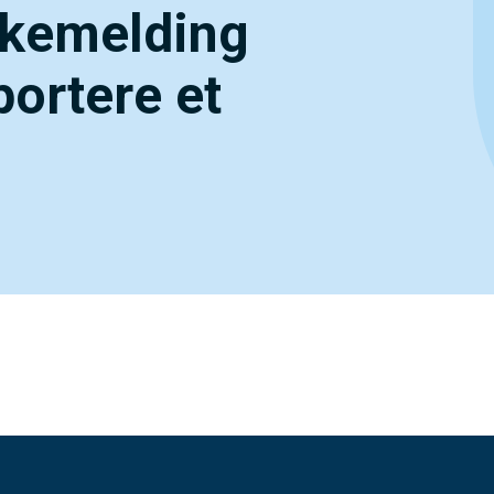
akemelding
pportere et