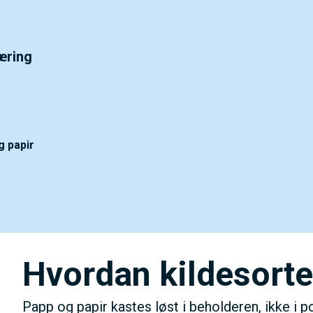
ørre eller - (minus) for å forminske.
æring
tørre eller - (minus) for å forminske.
g papir
Hvordan kildesorte
Papp og papir kastes løst i beholderen, ikke i p