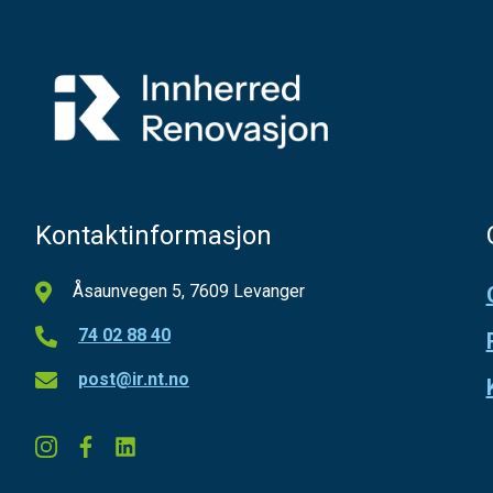
Kontaktinformasjon
Åsaunvegen 5, 7609 Levanger
74 02 88 40
post@ir.nt.no