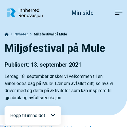
Hopp til toppområde
Hopp til innholdet
Hopp til bunnområde
Fonstørrelsetips
PC: Press ned CTRL og klikk på + (pluss) for å forstørre eller - 
Min side
MAC: Press ned CMD og klikk på + (pluss) for å forstørre eller -
Nyheter
Miljøfestival på Mule
Miljøfestival på Mule
Publisert: 13. september 2021
Lørdag 18. september ønsker vi velkommen til en
annerledes dag på Mule! Lær om avfallet ditt, se hva vi
driver med og delta på aktiviteter som kan inspirere til
gjenbruk og avfallsreduksjon.
Hopp til innholdet