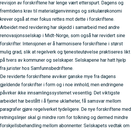
revisjon av forskriftene har lenge vært etterspurt. Dagens og
fremtidens krav til materialgjenvinnings og sirkulærøkonomi
krever også at mer fokus rettes mot dette i forskriftene.
Arbeidet med revidering har skjedd i samarbeid med andre
renovasjonsselskap i Midt-Norge, som også har revidert sine
forskrifter. Intensjonen er å harmonisere forskriftene i størst
mulig grad, slik at regelverk og tjenesteutøvelse praktiseres likt
på tvers av kommuner og selskaper. Selskapene har hatt hjelp
fra jurister hos Samfunnsbedriftene.
De reviderte forskriftene avviker ganske mye fra dagens
gjeldende forskrifter i form og i noe innhold, men endringene
påvirker ikke innsamlingssystemet vesentlig. Det viktigste
arbeidet har bestått i å fjerne uklarheter, få samsvar mellom
paragrafer gjøre regelverket tydeligere. De nye forskriftene med
retningslinjer skal gi mindre rom for tolkning og dermed mindre
forskjellsbehandling mellom abonnenter. Selskapets vedtak om