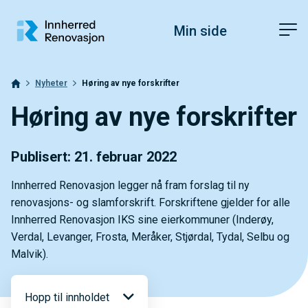
Hopp til toppområde
Hopp til innholdet
Hopp til bunnområde
Fonstørrelsetips
PC: Press ned CTRL og klikk på + (pluss) for å forstørre eller - 
Min side
MAC: Press ned CMD og klikk på + (pluss) for å forstørre eller -
Nyheter
Høring av nye forskrifter
Høring av nye forskrifter
Publisert: 21. februar 2022
Innherred Renovasjon legger nå fram forslag til ny
renovasjons- og slamforskrift. Forskriftene gjelder for alle
Innherred Renovasjon IKS sine eierkommuner (Inderøy,
Verdal, Levanger, Frosta, Meråker, Stjørdal, Tydal, Selbu og
Malvik).
Hopp til innholdet