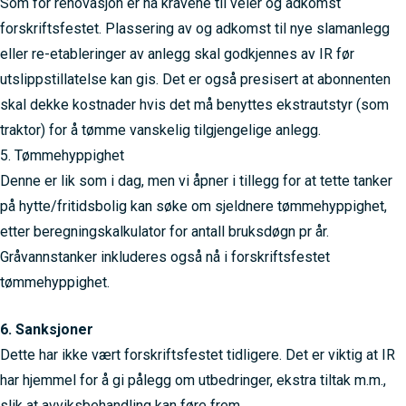
Som for renovasjon er nå kravene til veier og adkomst
forskriftsfestet. Plassering av og adkomst til nye slamanlegg
eller re-etableringer av anlegg skal godkjennes av IR før
utslippstillatelse kan gis. Det er også presisert at abonnenten
skal dekke kostnader hvis det må benyttes ekstrautstyr (som
traktor) for å tømme vanskelig tilgjengelige anlegg.
5. Tømmehyppighet
Denne er lik som i dag, men vi åpner i tillegg for at tette tanker
på hytte/fritidsbolig kan søke om sjeldnere tømmehyppighet,
etter beregningskalkulator for antall bruksdøgn pr år.
Gråvannstanker inkluderes også nå i forskriftsfestet
tømmehyppighet.
6. Sanksjoner
Dette har ikke vært forskriftsfestet tidligere. Det er viktig at IR
har hjemmel for å gi pålegg om utbedringer, ekstra tiltak m.m.,
slik at avviksbehandling kan føre frem.