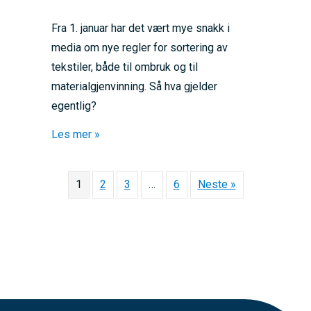
Fra 1. januar har det vært mye snakk i
media om nye regler for sortering av
tekstiler, både til ombruk og til
materialgjenvinning. Så hva gjelder
egentlig?
about Hva skjer med tekstiler i 2025?
Les mer »
1
2
3
…
6
Neste »