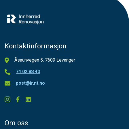
Kontaktinformasjon
Åsaunvegen 5, 7609 Levanger
74 02 88 40
post@ir.nt.no
Om oss