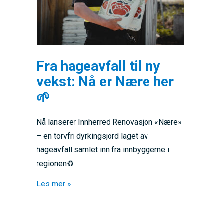
Fra hageavfall til ny
vekst: Nå er Nære her
🌱
Nå lanserer Innherred Renovasjon «Nære»
– en torvfri dyrkingsjord laget av
hageavfall samlet inn fra innbyggerne i
regionen♻️
about Fra hageavfall til ny vekst: Nå er Nær
Les mer »