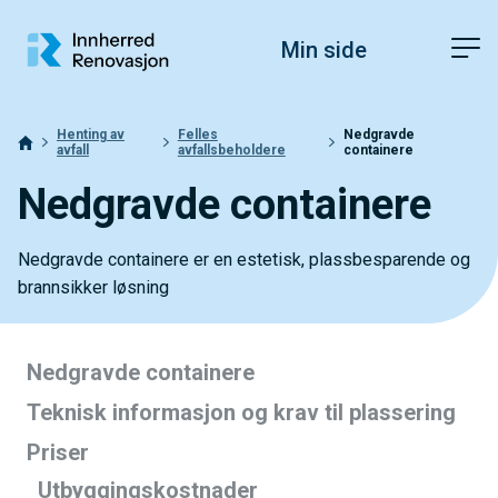
Hopp til toppområde
Hopp til innholdet
Hopp til bunnområde
Fonstørrelsetips
PC: Press ned CTRL og klikk på + (pluss) for å forstørre eller - 
Min side
MAC: Press ned CMD og klikk på + (pluss) for å forstørre eller -
Henting av
Felles
Nedgravde
avfall
avfallsbeholdere
containere
Nedgravde containere
Nedgravde containere er en estetisk, plassbesparende og
brannsikker løsning
Nedgravde containere
Teknisk informasjon og krav til plassering
Priser
Utbyggingskostnader