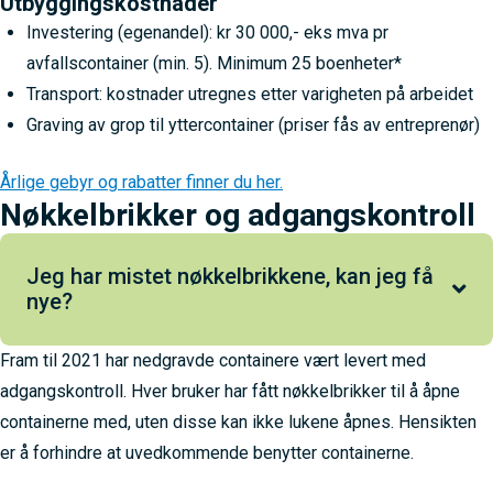
Utbyggingskostnader
Investering (egenandel): kr 30 000,- eks mva pr
avfallscontainer (min. 5). Minimum 25 boenheter*
Transport: kostnader utregnes etter varigheten på arbeidet
Graving av grop til yttercontainer (priser fås av entreprenør)
Årlige gebyr og rabatter finner du her.
Nøkkelbrikker og adgangskontroll
Jeg har mistet nøkkelbrikkene, kan jeg få
nye?
Fram til 2021 har nedgravde containere vært levert med
Har du mistet en eller begge nøkkelbrikker til nedgrave
adgangskontroll. Hver bruker har fått nøkkelbrikker til å åpne
containere, kan du bestille nye hos oss for kr 190,- pr par.
containerne med, uten disse kan ikke lukene åpnes. Hensikten
De kan kun bestilles i par, og ved bestilling av nye
er å forhindre at uvedkommende benytter containerne.
deaktiveres de gamle.
Ta kontakt med oss
for å bestille.