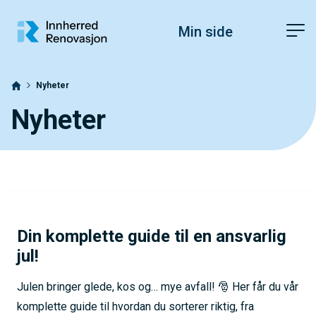
Hopp til toppområde
Hopp til innholdet
Hopp til bunnområde
Fonstørrelsetips
PC: Press ned CTRL og klikk på + (pluss) for å forstørre eller - 
Min side
MAC: Press ned CMD og klikk på + (pluss) for å forstørre eller -
Nyheter
Nyheter
Din komplette guide til en ansvarlig
jul!
Julen bringer glede, kos og… mye avfall! 🎅 Her får du vår
komplette guide til hvordan du sorterer riktig, fra