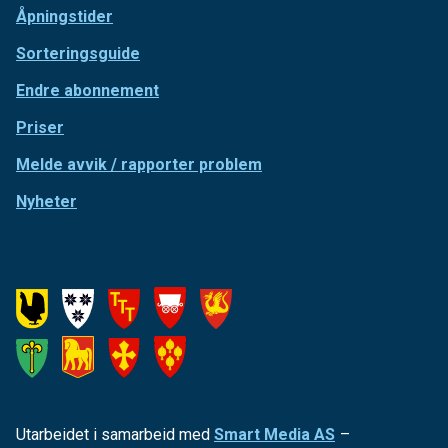
Endre abonnement
Priser
Melde avvik / rapporter problem
Nyheter
Utarbeidet i samarbeid med
Smart Media AS
–
Personvern og informasjonskapsler
–
Tilgjengelighetserklæring
Org.nr. 971 217 391